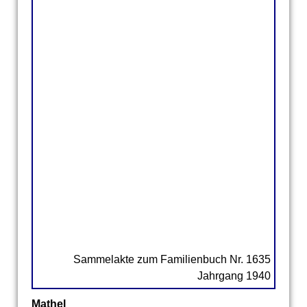
Geburtsurkunde des Brautvaters Levy Paßmann
Geburtsurkunde der Brautmutter Thinchen
Heymann
Heiratsurkunde der Brauteltern Levy und
Thinchen Paßmann
Einwilligung des Brautvaters Levy Paßmann in
die Hochzeit der Tochter Johanna
Korrespondenzkarte des Standesamtes
Castrop-Rauxel
Sammelakte zum Familienbuch Nr. 1635
Jahrgang 1940
Mathel