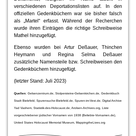
verschiedenen Deportationslisten auf. In den
offiziellen Gedenkbüchern war sie bisher falsch
als „Martel“ erfasst. Während der Recherchen
wurde ihren Einträgen die richtige Schreibweise
Mathel hinzugefügt.
Ebenso wurden bei Artur Deßauer, Thinchen
Heymann und Regina Selma Deßauer
zusätzliche Namensteile bzw. Schreibweisen den
Gedenkbüchern hinzugefügt.
(letzter Stand: Juli 2023)
Quellen:
Gelsenzentrum.de, Stolpersteine-Gelsenkirchen.de, Gedenkbuch
Stadt Bielefeld, Spurensuche-Bielefeld.de, Spuren-im-Vest.de, Digital Archive
Yad Vashem, Statistik-des-Holocaust.de, Arolsen-Archives.org, Liste
vorgeschriebener jüdischer Vornamen von 1938 (Beliebte-Vornamen.de),
United States Holocaust Memorial Museum, MappingtheLives.org